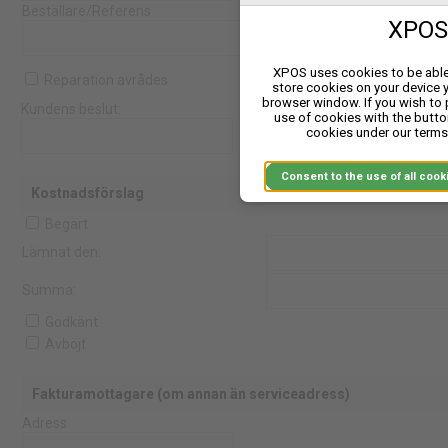
Beställare/Referens
XPOS 
XPOS uses cookies to be able 
Reparation avrådes
store cookies on your device 
browser window. If you wish to
Kundens beslut:
use of cookies with the butto
cookies under our terms 
Consent to the use of
Kostnadsförslag
Begärt
Lämnat den:
Summa:
Godkänt
Avböjt
Fakturamottagare (om annan än serviceadress)
Adress