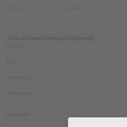
Postgiro
Bankgiro
Avtal om undersökning och rådgivning
Konsument
Adress
Postnummer
Telefon bostad
Köpbevis den